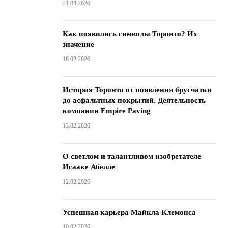
21.04.2026
Как появились символы Торонто? Их
значение
16.02.2026
История Торонто от появления брусчатки
до асфальтных покрытий. Деятельность
компании Empire Paving
13.02.2026
О светлом и талантливом изобретателе
Исааке Абелле
12.02.2026
Успешная карьера Майкла Клемонса
10.02.2026