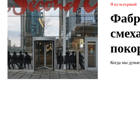
Я культурный
Фабр
смеха
поко
Когда мы думае