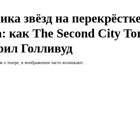
ика звёзд на перекрёстк
: как The Second City To
рил Голливуд
м о театре, в воображении часто возникают...