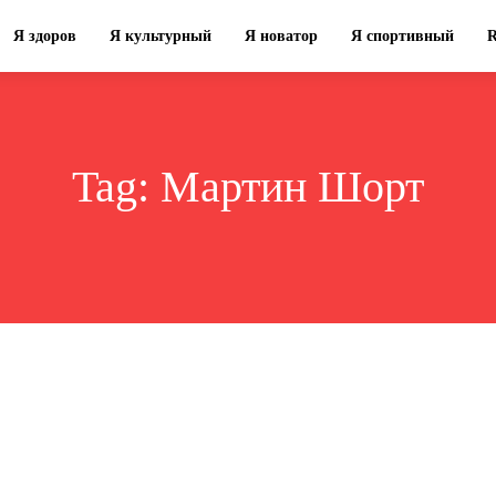
Я здоров
Я культурный
Я новатор
Я спортивный
Tag:
Мартин Шорт