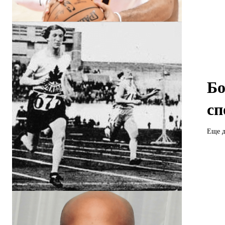
Бо
сп
Еще д