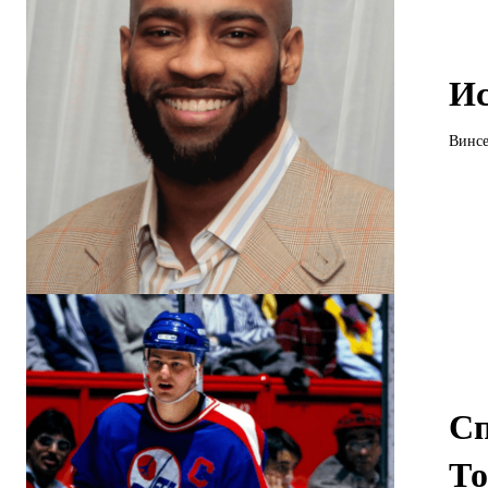
Ис
Винсе
Сп
То