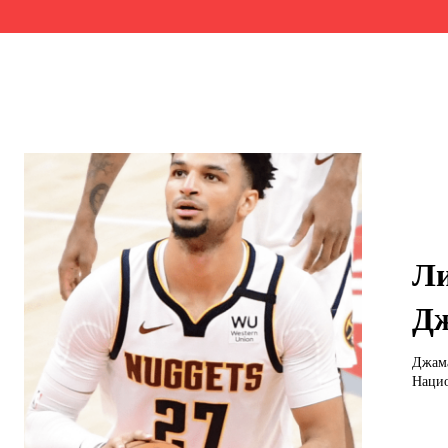
Ли
Д
Джама
Нацио