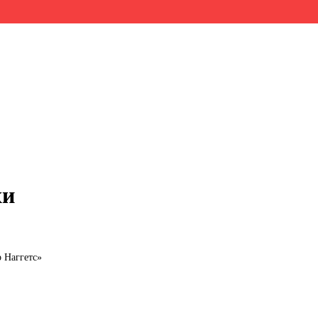
хи
 Наггетс»