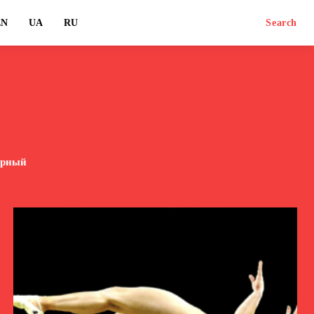
EN
UA
RU
Search
урный