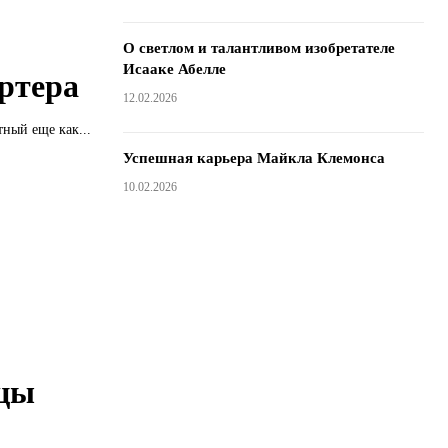
О светлом и талантливом изобретателе
Исааке Абелле
ртера
12.02.2026
ный еще как...
Успешная карьера Майкла Клемонса
10.02.2026
цы