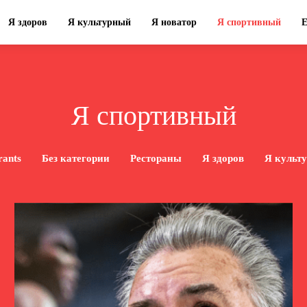
Я здоров
Я культурный
Я новатор
Я спортивный
Я спортивный
rants
Без категории
Рестораны
Я здоров
Я культ