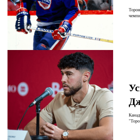
Торон
чемпи
Ус
Дж
Канад
"Торо