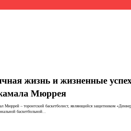
чная жизнь и жизненные успе
жамала Мюррея
л Мюррей – торонтский баскетболист, являющийся защитником «Денвер
нальной баскетбольной...