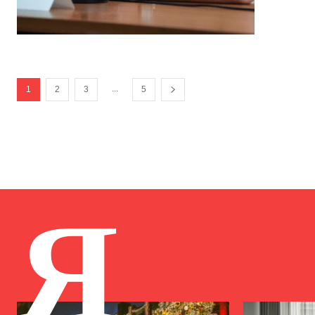
...
1
2
3
5
Я