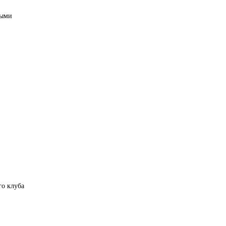
выми
о клуба