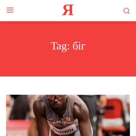
Я
Tag:
біг