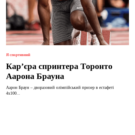
Я спортивний
Кар’єра спринтера Торонто
Аарона Брауна
Аарон Браун – дворазовий олімпійський призер в естафеті
4х100...