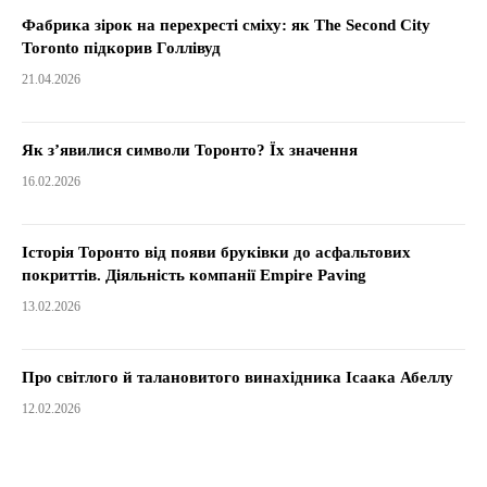
Фабрика зірок на перехресті сміху: як The Second City
Toronto підкорив Голлівуд
21.04.2026
Як з’явилися символи Торонто? Їх значення
16.02.2026
Історія Торонто від появи бруківки до асфальтових
покриттів. Діяльність компанії Empire Paving
13.02.2026
Про світлого й талановитого винахідника Ісаака Абеллу
12.02.2026