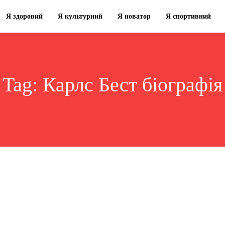
Я здоровий
Я культурний
Я новатор
Я спортивний
Tag:
Карлс Бест біографія