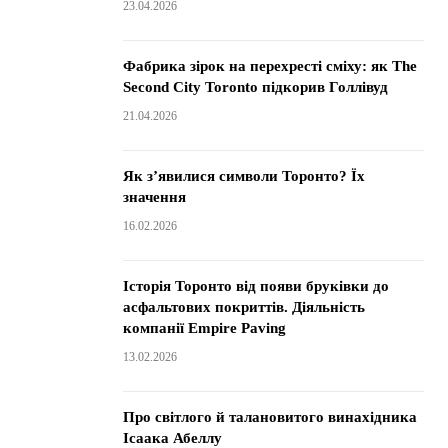
23.04.2026
Фабрика зірок на перехресті сміху: як The
Second City Toronto підкорив Голлівуд
21.04.2026
Як з’явилися символи Торонто? Їх
значення
16.02.2026
Історія Торонто від появи бруківки до
асфальтових покриттів. Діяльність
компанії Empire Paving
13.02.2026
Про світлого й талановитого винахідника
Ісаака Абеллу