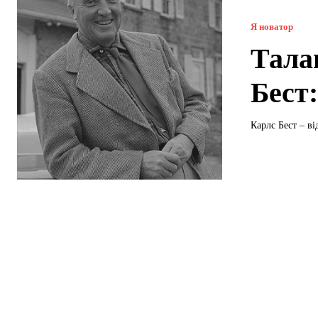
Я новатор
Тала
Бест:
Карлс Бест – ві