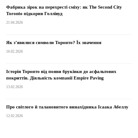
Фабрика зірок на перехресті сміху: як The Second City
Toronto підкорив Голлівуд
21.04.2026
Як з’явилися символи Торонто? Їх значення
16.02.2026
Історія Торонто від появи бруківки до асфальтових
покриттів. Діяльність компанії Empire Paving
13.02.2026
Про світлого й талановитого винахідника Ісаака Абеллу
12.02.2026