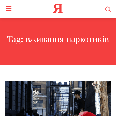
Я
Tag:
вживання наркотиків