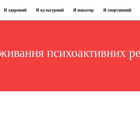
Я здоровий
Я культурний
Я новатор
Я спортивний
живання психоактивних р