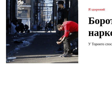
Я здоровий
Боро
нарк
У Торонто спос