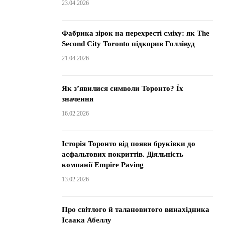
23.04.2026
Фабрика зірок на перехресті сміху: як The
Second City Toronto підкорив Голлівуд
21.04.2026
Як з’явилися символи Торонто? Їх
значення
16.02.2026
Історія Торонто від появи бруківки до
асфальтових покриттів. Діяльність
компанії Empire Paving
13.02.2026
Про світлого й талановитого винахідника
Ісаака Абеллу