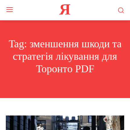
Я
Tag:
зменшення шкоди та
стратегія лікування для
Торонто PDF