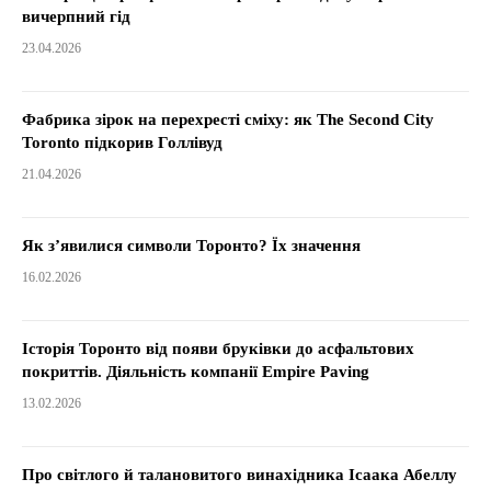
вичерпний гід
23.04.2026
Фабрика зірок на перехресті сміху: як The Second City
Toronto підкорив Голлівуд
21.04.2026
Як з’явилися символи Торонто? Їх значення
16.02.2026
Історія Торонто від появи бруківки до асфальтових
покриттів. Діяльність компанії Empire Paving
13.02.2026
Про світлого й талановитого винахідника Ісаака Абеллу