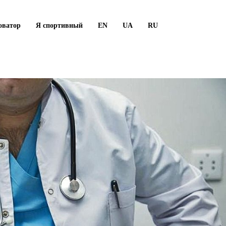
оватор
Я спортивный
EN
UA
RU