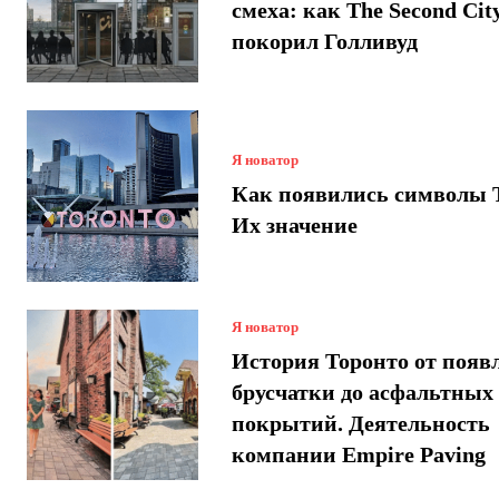
смеха: как The Second Cit
покорил Голливуд
Я новатор
Как появились символы 
Их значение
Я новатор
История Торонто от появ
брусчатки до асфальтных
покрытий. Деятельность
компании Empire Paving