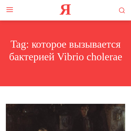
Я
Tag:
которое вызывается
бактерией Vibrio cholerae