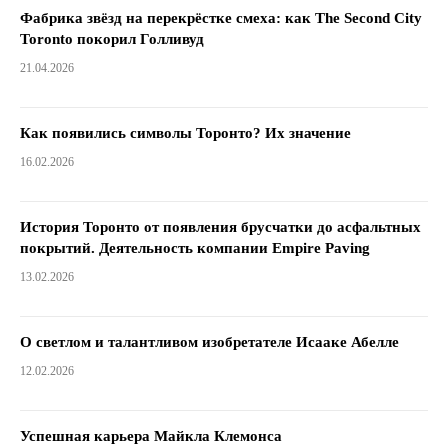
Фабрика звёзд на перекрёстке смеха: как The Second City
Toronto покорил Голливуд
21.04.2026
Как появились символы Торонто? Их значение
16.02.2026
История Торонто от появления брусчатки до асфальтных
покрытий. Деятельность компании Empire Paving
13.02.2026
О светлом и талантливом изобретателе Исааке Абелле
12.02.2026
Успешная карьера Майкла Клемонса