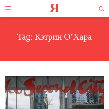
Я
Tag:
Кэтрин О’Хара