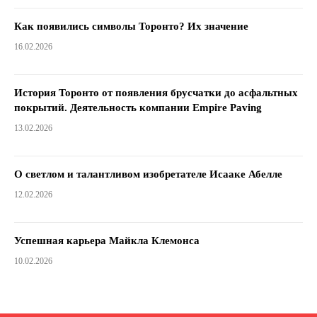
Как появились символы Торонто? Их значение
16.02.2026
История Торонто от появления брусчатки до асфальтных
покрытий. Деятельность компании Empire Paving
13.02.2026
О светлом и талантливом изобретателе Исааке Абелле
12.02.2026
Успешная карьера Майкла Клемонса
10.02.2026