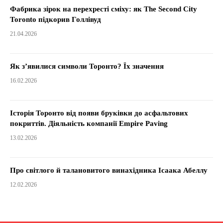
Фабрика зірок на перехресті сміху: як The Second City
Toronto підкорив Голлівуд
21.04.2026
Як з’явилися символи Торонто? Їх значення
16.02.2026
Історія Торонто від появи бруківки до асфальтових
покриттів. Діяльність компанії Empire Paving
13.02.2026
Про світлого й талановитого винахідника Ісаака Абеллу
12.02.2026