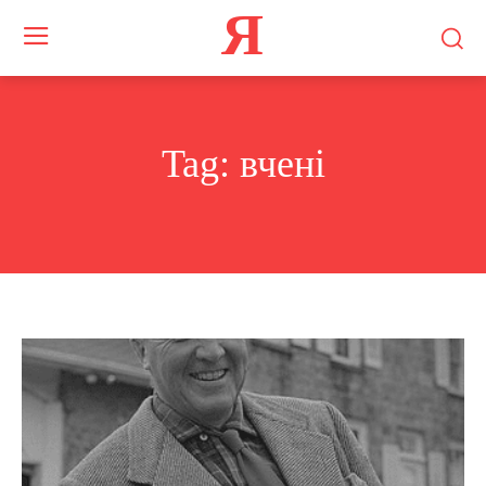
Я
Tag:
вчені