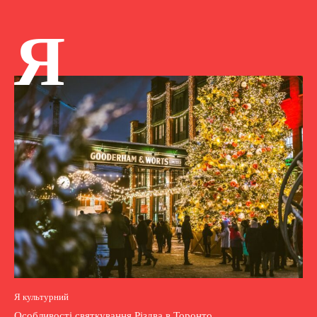
Я
Я культурний
Особливості святкування Різдва в Торонто