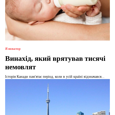
Я новатор
Винахід, який врятував тисячі
немовлят
Історія Канади пам'ятає період, коли в усій країні відзначався...