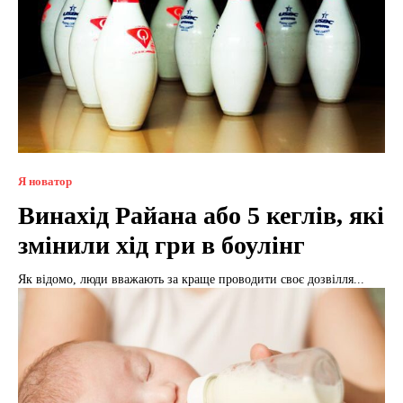
Я новатор
Винахід Рaйана або 5 кеглів, які
змінили хід гри в боулінг
Як відомо, люди вважають за краще проводити своє дозвілля...