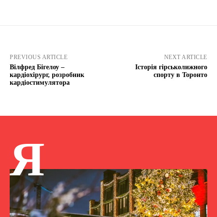
PREVIOUS ARTICLE
NEXT ARTICLE
Вілфред Бігелоу –
Історія гірськолижного
кардіохірург, розробник
спорту в Торонто
кардіостимулятора
Я