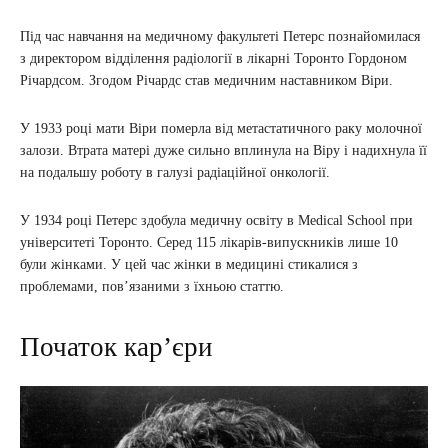
Під час навчання на медичному факультеті Петерс познайомилася
з директором відділення радіології в лікарні Торонто Гордоном
Річардсом. Згодом Річардс став медичним наставником Віри.
У 1933 році мати Віри померла від метастатичного раку молочної
залози. Втрата матері дуже сильно вплинула на Віру і надихнула її
на подальшу роботу в галузі радіаційної онкології.
У 1934 році Петерс здобула медичну освіту в Medical School при
університеті Торонто. Серед 115 лікарів-випускників лише 10
були жінками. У цей час жінки в медицині стикалися з
проблемами, пов’язаними з їхньою статтю.
Початок кар’єри