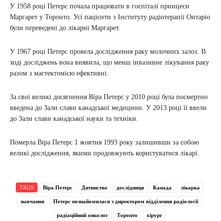
У 1958 році Петерс почала працювати в госпіталі принцеси
Маргарет у Торонто. Усі пацієнти з Інституту радіотерапії Онтаріо
були переведені до лікарні Маргарет.
У 1967 році Петерс провела дослідження раку молочних залоз. В
ході досліджень вона виявила, що менш інвазивне лікування раку
разом з мастектомією ефективні.
За свої великі досягнення Віра Петерс у 2010 році була посмертно
введена до Зали слави канадської медицини. У 2013 році її ввели
до Зали слави канадської науки та техніки.
Померла Віра Петерс 1 жовтня 1993 року залишивши за собою
великі дослідження, якими продовжують користуватися лікарі.
TAGS
Віра Петерс
Дитинство
дослідниця
Канада
лікарка
навчання
Петерс познайомилася з директором відділення радіології
радіаційний онколог
Торонто
хірург