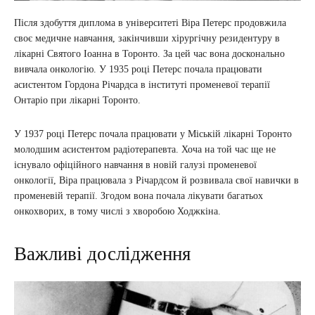
Після здобуття диплома в університеті Віра Петерс продовжила
своє медичне навчання, закінчивши хірургічну резидентуру в
лікарні Святого Іоанна в Торонто. За цей час вона досконально
вивчала онкологію. У 1935 році Петерс почала працювати
асистентом Гордона Річардса в інституті променевої терапії
Онтаріо при лікарні Торонто.
У 1937 році Петерс почала працювати у Міській лікарні Торонто
молодшим асистентом радіотерапевта. Хоча на той час ще не
існувало офіційного навчання в новій галузі променевої
онкології, Віра працювала з Річардсом й розвивала свої навички в
променевій терапії. Згодом вона почала лікувати багатьох
онкохворих, в тому числі з хворобою Ходжкіна.
Важливі дослідження