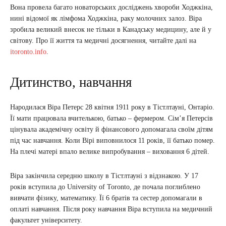
Вона провела багато новаторських досліджень хвороби Ходжкіна,
нині відомої як лімфома Ходжкіна, раку молочних залоз. Віра
зробила великий внесок не тільки в Канадську медицину, але й у
світову. Про її життя та медичні досягнення, читайте далі на
itoronto.info
.
Дитинство, навчання
Народилася Віра Петерс 28 квітня 1911 року в Тістлтауні, Онтаріо.
Її мати працювала вчителькою, батько – фермером. Сім’я Петерсів
цінувала академічну освіту й фінансового допомагала своїм дітям
під час навчання. Коли Вірі виповнилося 11 років, її батько помер.
На плечі матері впало велике випробування – виховання 6 дітей.
Віра закінчила середню школу в Тістлтауні з відзнакою. У 17
років вступила до University of Toronto, де почала поглиблено
вивчати фізику, математику. Її 6 братів та сестер допомагали в
оплаті навчання. Після року навчання Віра вступила на медичний
факультет університету.