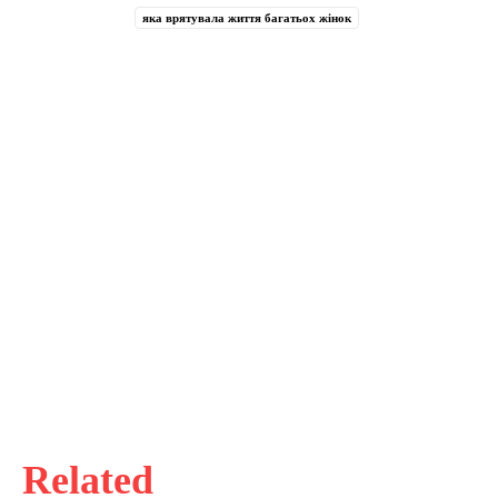
яка врятувала життя багатьох жінок
Related