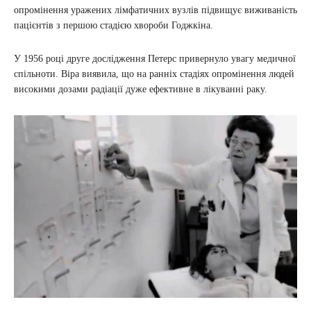
опромінення уражених лімфатичних вузлів підвищує виживаність
пацієнтів з першою стадією хвороби Годжкіна.
У 1956 році друге дослідження Петерс привернуло увагу медичної
спільноти. Віра виявила, що на ранніх стадіях опромінення людей
високими дозами радіації дуже ефективне в лікуванні раку.