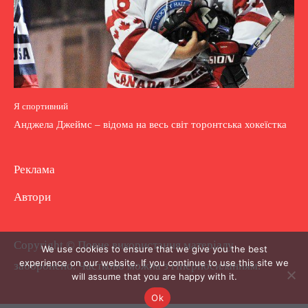
Я спортивний
Анджела Джеймс – відома на весь світ торонтська хокеїстка
Реклама
Автори
Copyright © Повне використання матеріалу
We use cookies to ensure that we give you the best
experience on our website. If you continue to use this site we
заборонено. Частково можна з гіперпосиланням.
will assume that you are happy with it.
Ok