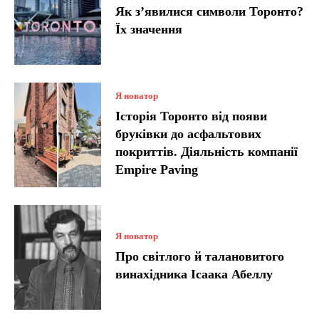
Як з’явилися символи Торонто?
Їх значення
Я новатор
Історія Торонто від появи
бруківки до асфальтових
покриттів. Діяльність компанії
Empire Paving
Я новатор
Про світлого й талановитого
винахідника Ісаака Абеллу