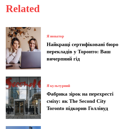
Related
Я новатор
Найкращі сертифіковані бюро
перекладів у Торонто: Ваш
вичерпний гід
Я культурний
Фабрика зірок на перехресті
сміху: як The Second City
Toronto підкорив Голлівуд