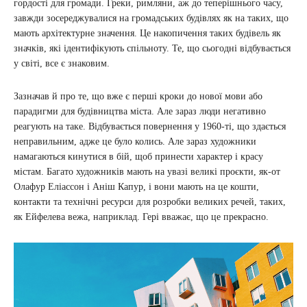
гордості для громади. Греки, римляни, аж до теперішнього часу,
завжди зосереджувалися на громадських будівлях як на таких, що
мають архітектурне значення. Це накопичення таких будівель як
значків, які ідентифікують спільноту. Те, що сьогодні відбувається
у світі, все є знаковим.
Зазначав й про те, що вже є перші кроки до нової мови або
парадигми для будівництва міста. Але зараз люди негативно
реагують на таке. Відбувається повернення у 1960-ті, що здається
неправильним, адже це було колись. Але зараз художники
намагаються кинутися в бій, щоб принести характер і красу
містам. Багато художників мають на увазі великі проєкти, як-от
Олафур Еліассон і Аніш Капур, і вони мають на це кошти,
контакти та технічні ресурси для розробки великих речей, таких,
як Ейфелева вежа, наприклад. Гері вважає, що це прекрасно.