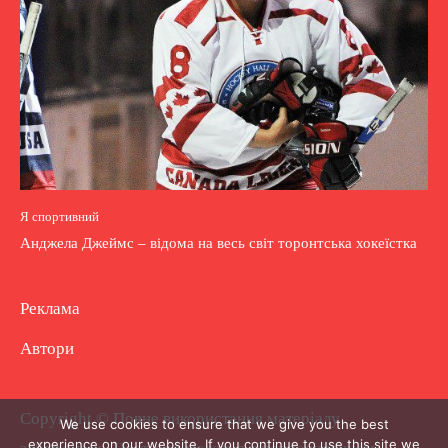
Я спортивний
Анджела Джеймс – відома на весь світ торонтська хокеїстка
Реклама
Автори
Copyright © Повне використання матеріалу
We use cookies to ensure that we give you the best
experience on our website. If you continue to use this site we