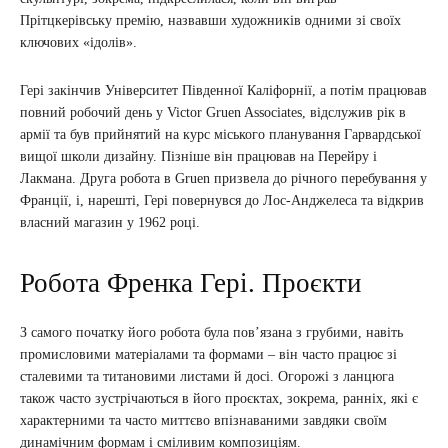
Прітцкерівську премію, назвавши художників одними зі своїх
ключових «ідолів».
Гері закінчив Університет Південної Каліфорнії, а потім працював
повний робочий день у Victor Gruen Associates, відслужив рік в
армії та був прийнятий на курс міського планування Гарвардської
вищої школи дизайну. Пізніше він працював на Перейру і
Лакмана. Друга робота в Gruen призвела до річного перебування у
Франції, і, нарешті, Гері повернувся до Лос-Анджелеса та відкрив
власний магазин у 1962 році.
Робота Френка Гері. Проєкти
З самого початку його робота була пов’язана з грубими, навіть
промисловими матеріалами та формами – він часто працює зі
сталевими та титановими листами й досі. Огорожі з ланцюга
також часто зустрічаються в його проєктах, зокрема, ранніх, які є
характерними та часто миттєво впізнаваними завдяки своїм
динамічним формам і сміливим композиціям.