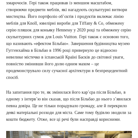
хмарочосів. Гері також працював із меншим масштабом,
створюючи предмети меблів, які нагадують скульптурні витвори
мистецтва. Його портфоліо об’єктів і продуктів включає лінію
меблів для Knoll, ювелірні вироби для Tiffany & Co, обмежену
серію пляшок для коньяку Hennessy у 2020 році та обмежену серію
скульптурних сумок для Louis Vuitton. Гері також є основою того,
що називають «ефектом Більбао». Завершення будівництва музею
Гуггенхайма в Більбао в 1996 році привернуло це відносно
невелике містечко в іспанській Країні Басків до світової уваги,
повністю змінивши його долю одним махом – це
продемонструвало силу сучасної архітектури в безпрецедентний
спосіб.
На запитання про те, як змінилася його кар’єра після Більбао, в
одному з інтерв’ю він сказав, що після Більбао до нього з’явилася
певна довіра. Це не тільки порадувало громаду, але й перекрило
деякі матеріальні розходи для міста. Саме тому будівлю зводили за
кошти бюджету. Отже, все ці речі були насправді корисними.