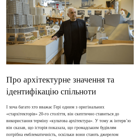
Про архітектурне значення та
ідентифікацію спільноти
І хоча багато хто вважає Гері одним з оригінальних
«стархітекторів» 20-го століття, він скептично ставиться до
використання терміну «культова архітектура». У тому ж інтерв’ю
він сказав, що історія показала, що громадським будівлям
потрібна емблематичність, оскільки вони стають джерелом