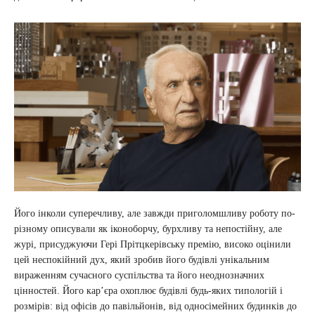
Його інколи суперечливу, але завжди приголомшливу роботу по-
різному описували як іконоборчу, бурхливу та непостійну, але
журі, присуджуючи Гері Прітцкерівську премію, високо оцінили
цей неспокійний дух, який зробив його будівлі унікальним
вираженням сучасного суспільства та його неоднозначних
цінностей. Його кар’єра охоплює будівлі будь-яких типологій і
розмірів: від офісів до павільйонів, від односімейних будинків до