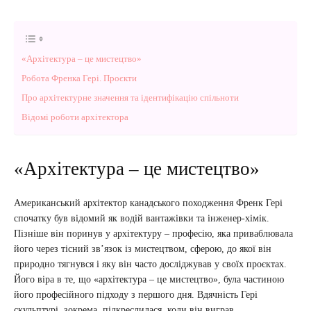
«Архітектура – це мистецтво»
Робота Френка Гері. Проєкти
Про архітектурне значення та ідентифікацію спільноти
Відомі роботи архітектора
«Архітектура – це мистецтво»
Американський архітектор канадського походження Френк Гері
спочатку був відомий як водій вантажівки та інженер-хімік.
Пізніше він поринув у архітектуру – професію, яка приваблювала
його через тісний зв’язок із мистецтвом, сферою, до якої він
природно тягнувся і яку він часто досліджував у своїх проєктах.
Його віра в те, що «архітектура – це мистецтво», була частиною
його професійного підходу з першого дня. Вдячність Гері
скульптурі, зокрема, підкреслилася, коли він виграв