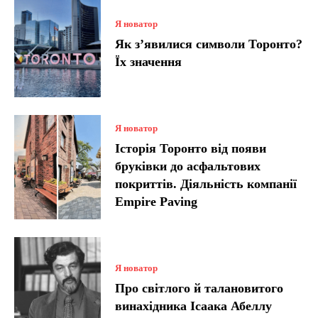
Я новатор
Як з’явилися символи Торонто?
Їх значення
Я новатор
Історія Торонто від появи
бруківки до асфальтових
покриттів. Діяльність компанії
Empire Paving
Я новатор
Про світлого й талановитого
винахідника Ісаака Абеллу