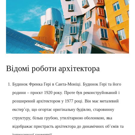
Відомі роботи архітектора
Будинок Френка Гері в Санта-Моніці. Будинок Гері та його
родини – проєкт 1920 року. Проте був реконструйований і
розширений архітектором у 1977 році. Він має металевий
екстер’єр, що огортає оригінальну будівлю, старовинну
структуру, більш грубою, утилітарною оболонкою, яка
відображає пристрасть архітектора до динамічних об’ємів та
інтенсивної геометрії.