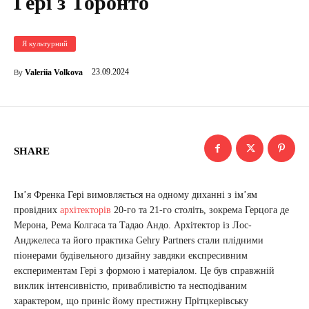
Гері з Торонто
Я культурний
23.09.2024
Valeriia Volkova
By
SHARE
Ім’я Френка Гері вимовляється на одному диханні з ім’ям
провідних
архітекторів
20-го та 21-го століть, зокрема Герцога де
Мерона, Рема Колгаса та Тадао Андо. Архітектор із Лос-
Анджелеса та його практика Gehry Partners стали плідними
піонерами будівельного дизайну завдяки експресивним
експериментам Гері з формою і матеріалом. Це був справжній
виклик інтенсивністю, привабливістю та несподіваним
характером, що приніс йому престижну Прітцкерівську