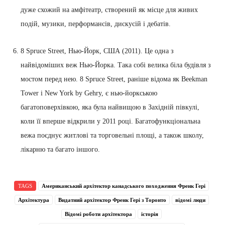
дуже схожий на амфітеатр, створений як місце для живих
подій, музики, перформансів, дискусій і дебатів.
8 Spruce Street, Нью-Йорк, США (2011). Це одна з
найвідоміших веж Нью-Йорка. Така собі велика біла будівля з
мостом перед нею. 8 Spruce Street, раніше відома як Beekman
Tower і New York by Gehry, є нью-йоркською
багатоповерхівкою, яка була найвищою в Західній півкулі,
коли її вперше відкрили у 2011 році. Багатофункціональна
вежа поєднує житлові та торговельні площі, а також школу,
лікарню та багато іншого.
TAGS
Американський архітектор канадського походження Френк Гері
Архітектура
Видатний архітектор Френк Гері з Торонто
відомі люди
Відомі роботи архітектора
історія