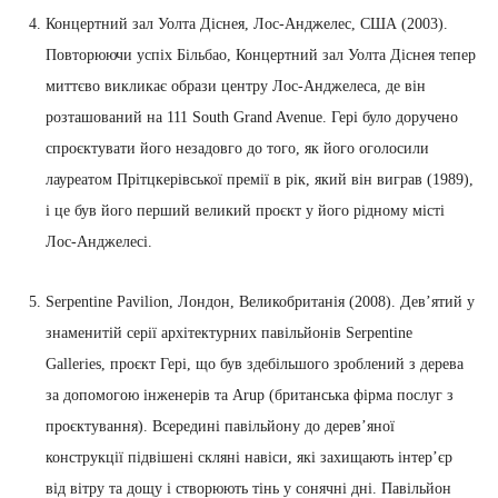
Концертний зал Уолта Діснея, Лос-Анджелес, США (2003).
Повторюючи успіх Більбао, Концертний зал Уолта Діснея тепер
миттєво викликає образи центру Лос-Анджелеса, де він
розташований на 111 South Grand Avenue. Гері було доручено
спроєктувати його незадовго до того, як його оголосили
лауреатом Прітцкерівської премії в рік, який він виграв (1989),
і це був його перший великий проєкт у його рідному місті
Лос-Анджелесі.
Serpentine Pavilion, Лондон, Великобританія (2008). Дев’ятий у
знаменитій серії архітектурних павільйонів Serpentine
Galleries, проєкт Гері, що був здебільшого зроблений з дерева
за допомогою інженерів та Arup (британська фірма послуг з
проєктування). Всередині павільйону до дерев’яної
конструкції підвішені скляні навіси, які захищають інтер’єр
від вітру та дощу і створюють тінь у сонячні дні. Павільйон