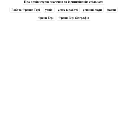
Про архітектурне значення та ідентифікацію спільноти
Робота Френка Гері
успіх
успіх в роботі
успішні люди
факти
Френк Гері
Френк Гері біографія