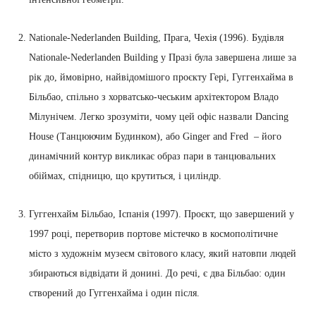
Nationale-Nederlanden Building, Прага, Чехія (1996). Будівля
Nationale-Nederlanden Building у Празі була завершена лише за
рік до, ймовірно, найвідомішого проєкту Гері, Гуггенхайма в
Більбао, спільно з хорватсько-чеським архітектором Владо
Мілунічем. Легко зрозуміти, чому цей офіс назвали Dancing
House (Танцюючим Будинком), або Ginger and Fred – його
динамічний контур викликає образ пари в танцювальних
обіймах, спідницю, що крутиться, і циліндр.
Гуггенхайм Більбао, Іспанія (1997). Проєкт, що завершений у
1997 році, перетворив портове містечко в космополітичне
місто з художнім музеєм світового класу, який натовпи людей
збираються відвідати й донині. До речі, є два Більбао: один
створений до Гуггенхайма і один після.