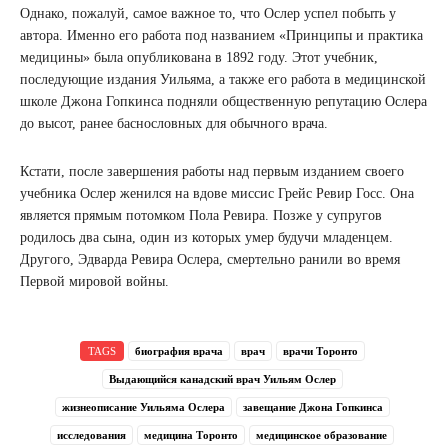
Однако, пожалуй, самое важное то, что Ослер успел побыть у
автора. Именно его работа под названием «Принципы и практика
медицины» была опубликована в 1892 году. Этот учебник,
последующие издания Уильяма, а также его работа в медицинской
школе Джона Гопкинса подняли общественную репутацию Ослера
до высот, ранее баснословных для обычного врача.
Кстати, после завершения работы над первым изданием своего
учебника Ослер женился на вдове миссис Грейс Ревир Госс. Она
является прямым потомком Пола Ревира. Позже у супругов
родилось два сына, один из которых умер будучи младенцем.
Другого, Эдварда Ревира Ослера, смертельно ранили во время
Первой мировой войны.
TAGS
биография врача
врач
врачи Торонто
Выдающийся канадский врач Уильям Ослер
жизнеописание Уильяма Ослера
завещание Джона Гопкинса
исследования
медицина Торонто
медицинское образование