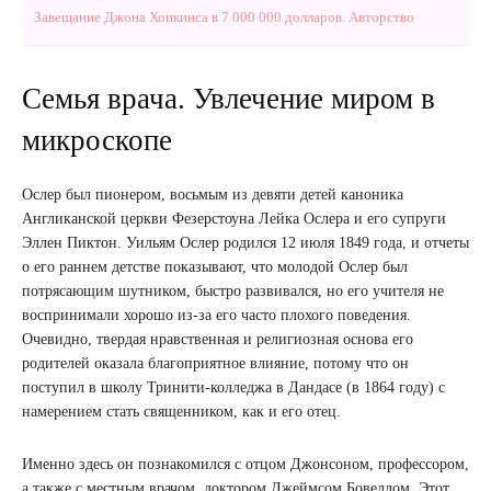
Завещание Джона Хопкинса в 7 000 000 долларов. Авторство
Семья врача. Увлечение миром в
микроскопе
Ослер был пионером, восьмым из девяти детей каноника
Англиканской церкви Фезерстоуна Лейка Ослера и его супруги
Эллен Пиктон. Уильям Ослер родился 12 июля 1849 года, и отчеты
о его раннем детстве показывают, что молодой Ослер был
потрясающим шутником, быстро развивался, но его учителя не
воспринимали хорошо из-за его часто плохого поведения.
Очевидно, твердая нравственная и религиозная основа его
родителей оказала благоприятное влияние, потому что он
поступил в школу Тринити-колледжа в Дандасе (в 1864 году) с
намерением стать священником, как и его отец.
Именно здесь он познакомился с отцом Джонсоном, профессором,
а также с местным врачом, доктором Джеймсом Бовеллом. Этот